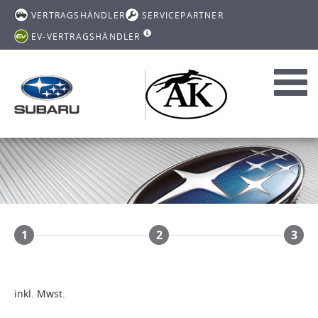
VERTRAGSHÄNDLER
SERVICEPARTNER
EV-VERTRAGSHÄNDLER
Toggl
navig
1
2
3
inkl. Mwst.